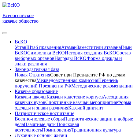
Всероссийское
казачье общество
ВсКО
Устав
Штаб правления
Атаман
Заместители атамана
Гимн
ВсКО
Символика ВсКО
История создания ВсКО
Состав
выборных органов
Награды ВсКО
Форма одежды и
знаки различия
Законодательная база
Новая Стратегия
Совет при Президенте РФ по делам
казачества
Межведомственная комиссия
Перечень
поручений Президента РФ
Методические рекомендации
Казачье образование
Казачьи школы
Казачьи кадетские корпуса
Ассоциация
казачьих вузов
Спортивные казачьи мероприятия
Форма
одежды и знаки различия
Казачий диктант
Патриотическое воспитание
Военно-полевые сборы
Патриотические акции и добрые
дела
Памятные даты
Поисковая
деятельность
Поминовения
Традиционная культура
Духовные основы жизни