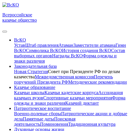
Всероссийское
казачье общество
ВсКО
Устав
Штаб правления
Атаман
Заместители атамана
Гимн
ВсКО
Символика ВсКО
История создания ВсКО
Состав
выборных органов
Награды ВсКО
Форма одежды и
знаки различия
Законодательная база
Новая Стратегия
Совет при Президенте РФ по делам
казачества
Межведомственная комиссия
Перечень
поручений Президента РФ
Методические рекомендации
Казачье образование
Казачьи школы
Казачьи кадетские корпуса
Ассоциация
казачьих вузов
Спортивные казачьи мероприятия
Форма
одежды и знаки различия
Казачий диктант
Патриотическое воспитание
Военно-полевые сборы
Патриотические акции и добрые
дела
Памятные даты
Поисковая
деятельность
Поминовения
Традиционная культура
Духовные основы жизни