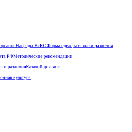
органов
Награды ВсКО
Форма одежды и знаки различия
нта РФ
Методические рекомендации
аки различия
Казачий диктант
онная культура