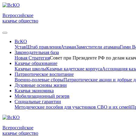
Всероссийское
казачье общество
ВсКО
Устав
Штаб правления
Атаман
Заместители атамана
Гимн 
Законодательная база
Новая Стратегия
Совет при Президенте РФ по делам казач
Казачье образование
Казачьи школы
Казачьи кадетские корпуса
Ассоциация каз
Патриотическое воспитание
Военно-полевые сборы
Патриотические акции и добрые д
Духовные основы жизни
Казачья экономика
Мобилизационный резерв
Социальные гарантии
Методические пособия для участников СВО и их семей
Пр
Всероссийское
казачье общество