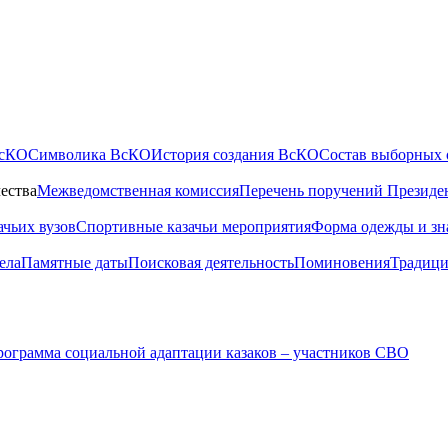
ВсКО
Символика ВсКО
История создания ВсКО
Состав выборных 
ества
Межведомственная комиссия
Перечень поручений Президе
ачьих вузов
Спортивные казачьи мероприятия
Форма одежды и зн
ела
Памятные даты
Поисковая деятельность
Поминовения
Традици
ограмма социальной адаптации казаков – участников СВО