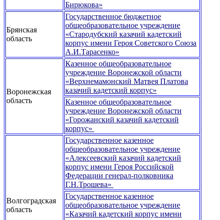
Бирюкова»
Государственное бюджетное
общеобразовательное учреждение
Брянская
«Стародубский казачий кадетский
область
корпус имени Героя Советского Союза
А.И.Тарасенко»
Казенное общеобразовательное
учреждение Воронежской области
«Верхнемамонский Матвея Платова
казачий кадетский корпус»
Воронежская
область
Казенное общеобразовательное
учреждение Воронежской области
«Горожанский казачий кадетский
корпус»
Государственное казенное
общеобразовательное учреждение
«Алексеевский казачий кадетский
корпус имени Героя Российской
Федерации генерал-полковника
Г.Н.Трошева»
Государственное казенное
Волгоградская
общеобразовательное учреждение
область
«Казачий кадетский корпус имени