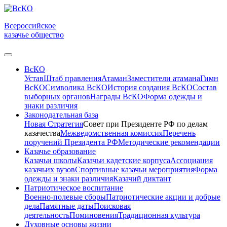
Всероссийское
казачье общество
ВсКО
Устав
Штаб правления
Атаман
Заместители атамана
Гимн
ВсКО
Символика ВсКО
История создания ВсКО
Состав
выборных органов
Награды ВсКО
Форма одежды и
знаки различия
Законодательная база
Новая Стратегия
Совет при Президенте РФ по делам
казачества
Межведомственная комиссия
Перечень
поручений Президента РФ
Методические рекомендации
Казачье образование
Казачьи школы
Казачьи кадетские корпуса
Ассоциация
казачьих вузов
Спортивные казачьи мероприятия
Форма
одежды и знаки различия
Казачий диктант
Патриотическое воспитание
Военно-полевые сборы
Патриотические акции и добрые
дела
Памятные даты
Поисковая
деятельность
Поминовения
Традиционная культура
Духовные основы жизни