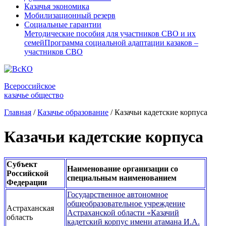
Казачья экономика
Мобилизационный резерв
Социальные гарантии
Методические пособия для участников СВО и их
семей
Программа социальной адаптации казаков –
участников СВО
Всероссийское
казачье общество
Главная
/
Казачье образование
/
Казачьи кадетские корпуса
Казачьи кадетские корпуса
Субъект
Наименование организации со
Российской
специальным наименованием
Федерации
Государственное автономное
общеобразовательное учреждение
Астраханская
Астраханской области «Казачий
область
кадетский корпус имени атамана И.А.