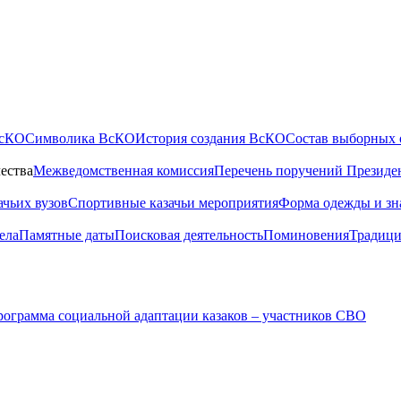
ВсКО
Символика ВсКО
История создания ВсКО
Состав выборных 
ества
Межведомственная комиссия
Перечень поручений Президе
ачьих вузов
Спортивные казачьи мероприятия
Форма одежды и зн
ела
Памятные даты
Поисковая деятельность
Поминовения
Традици
ограмма социальной адаптации казаков – участников СВО