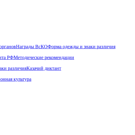
органов
Награды ВсКО
Форма одежды и знаки различия
нта РФ
Методические рекомендации
аки различия
Казачий диктант
онная культура