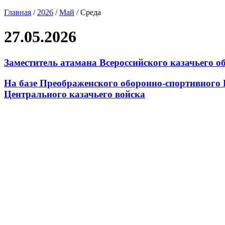
Главная
/
2026
/
Май
/
Среда
27.05.2026
Заместитель атамана Всероссийского казачьего о
На базе Преображенского оборонно-спортивного 
Центрального казачьего войска