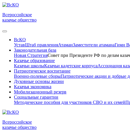
Всероссийское
казачье общество
ВсКО
Устав
Штаб правления
Атаман
Заместители атамана
Гимн 
Законодательная база
Новая Стратегия
Совет при Президенте РФ по делам казач
Казачье образование
Казачьи школы
Казачьи кадетские корпуса
Ассоциация каз
Патриотическое воспитание
Военно-полевые сборы
Патриотические акции и добрые д
Духовные основы жизни
Казачья экономика
Мобилизационный резерв
Социальные гарантии
Методические пособия для участников СВО и их семей
Пр
Всероссийское
казачье общество