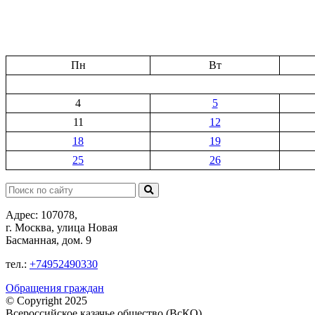
Пн
Вт
4
5
11
12
18
19
25
26
Поиск:
Адрес: 107078,
г. Москва, улица Новая
Басманная, дом. 9
тел.:
+74952490330
Обращения граждан
© Copyright 2025
Всероссийское казачье общество (ВсКО)