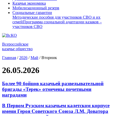
Казачья экономика
Мобилизационный резерв
Социальные гарантии
Методические пособия для участников СВО и их
семей
Программа социальной адаптации казаков –
участников СВО
Всероссийское
казачье общество
Главная
/
2026
/
Май
/
Вторник
26.05.2026
Более 90 бойцов казачьей разведывательной
бригады «Терек» отмечены почетными
наградами
В Первом Рузском казачьем кадетском корпусе
имени Героя Советского Союза Л.М. Доватора