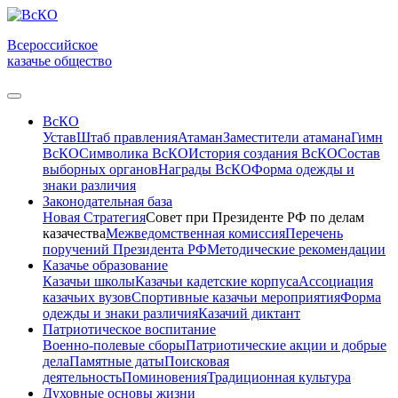
Всероссийское
казачье общество
ВсКО
Устав
Штаб правления
Атаман
Заместители атамана
Гимн
ВсКО
Символика ВсКО
История создания ВсКО
Состав
выборных органов
Награды ВсКО
Форма одежды и
знаки различия
Законодательная база
Новая Стратегия
Совет при Президенте РФ по делам
казачества
Межведомственная комиссия
Перечень
поручений Президента РФ
Методические рекомендации
Казачье образование
Казачьи школы
Казачьи кадетские корпуса
Ассоциация
казачьих вузов
Спортивные казачьи мероприятия
Форма
одежды и знаки различия
Казачий диктант
Патриотическое воспитание
Военно-полевые сборы
Патриотические акции и добрые
дела
Памятные даты
Поисковая
деятельность
Поминовения
Традиционная культура
Духовные основы жизни