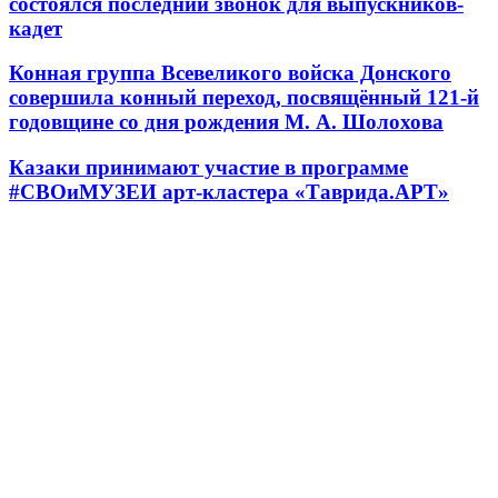
состоялся последний звонок для выпускников-
кадет
Конная группа Всевеликого войска Донского
совершила конный переход, посвящённый 121-й
годовщине со дня рождения М. А. Шолохова
Казаки принимают участие в программе
#СВОиМУЗЕИ арт-кластера «Таврида.АРТ»