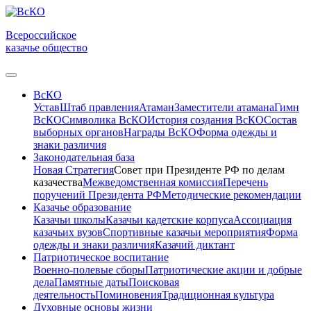
Всероссийское
казачье общество
ВсКО
Устав
Штаб правления
Атаман
Заместители атамана
Гимн
ВсКО
Символика ВсКО
История создания ВсКО
Состав
выборных органов
Награды ВсКО
Форма одежды и
знаки различия
Законодательная база
Новая Стратегия
Совет при Президенте РФ по делам
казачества
Межведомственная комиссия
Перечень
поручений Президента РФ
Методические рекомендации
Казачье образование
Казачьи школы
Казачьи кадетские корпуса
Ассоциация
казачьих вузов
Спортивные казачьи мероприятия
Форма
одежды и знаки различия
Казачий диктант
Патриотическое воспитание
Военно-полевые сборы
Патриотические акции и добрые
дела
Памятные даты
Поисковая
деятельность
Поминовения
Традиционная культура
Духовные основы жизни