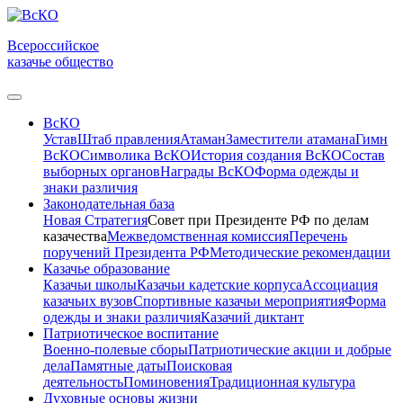
Всероссийское
казачье общество
ВсКО
Устав
Штаб правления
Атаман
Заместители атамана
Гимн
ВсКО
Символика ВсКО
История создания ВсКО
Состав
выборных органов
Награды ВсКО
Форма одежды и
знаки различия
Законодательная база
Новая Стратегия
Совет при Президенте РФ по делам
казачества
Межведомственная комиссия
Перечень
поручений Президента РФ
Методические рекомендации
Казачье образование
Казачьи школы
Казачьи кадетские корпуса
Ассоциация
казачьих вузов
Спортивные казачьи мероприятия
Форма
одежды и знаки различия
Казачий диктант
Патриотическое воспитание
Военно-полевые сборы
Патриотические акции и добрые
дела
Памятные даты
Поисковая
деятельность
Поминовения
Традиционная культура
Духовные основы жизни