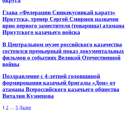
округа
Глава «Федерации Синкекусинкай каратэ»
Иркутска, тренер Сергей Смирнов назначен
врио первого заместителя (товарища) атамана
Иркутского казачьего войска
В Центральном музее российского казачества
состоялся премьерный показ документальных
фильмов о событиях Великой Отечественной
войны
Поздравление с 4-летней годовщиной
формирования казачьей бригады «Дон» от
атамана Всероссийского казачьего общества
Виталия Кузнецова
1
2
…
5
Далее