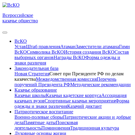
Всероссийское
казачье общество
ВсКО
Устав
Штаб правления
Атаман
Заместители атамана
Гимн
ВсКО
Символика ВсКО
История создания ВсКО
Состав
выборных органов
Награды ВсКО
Форма одежды и
знаки различия
Законодательная база
Новая Стратегия
Совет при Президенте РФ по делам
казачества
Межведомственная комиссия
Перечень
поручений Президента РФ
Методические рекомендации
Казачье образование
Казачьи школы
Казачьи кадетские корпуса
Ассоциация
казачьих вузов
Спортивные казачьи мероприятия
Форма
одежды и знаки различия
Казачий диктант
Патриотическое воспитание
Военно-полевые сборы
Патриотические акции и добрые
дела
Памятные даты
Поисковая
деятельность
Поминовения
Традиционная культура
Духовные основы жизни