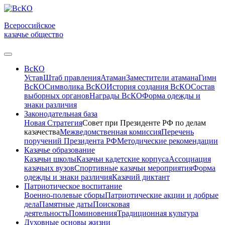
Всероссийское
казачье общество
ВсКО
Устав
Штаб правления
Атаман
Заместители атамана
Гимн
ВсКО
Символика ВсКО
История создания ВсКО
Состав
выборных органов
Награды ВсКО
Форма одежды и
знаки различия
Законодательная база
Новая Стратегия
Совет при Президенте РФ по делам
казачества
Межведомственная комиссия
Перечень
поручений Президента РФ
Методические рекомендации
Казачье образование
Казачьи школы
Казачьи кадетские корпуса
Ассоциация
казачьих вузов
Спортивные казачьи мероприятия
Форма
одежды и знаки различия
Казачий диктант
Патриотическое воспитание
Военно-полевые сборы
Патриотические акции и добрые
дела
Памятные даты
Поисковая
деятельность
Поминовения
Традиционная культура
Духовные основы жизни