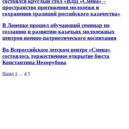
состоялся круглый стол «ВДЦ «Смена» –
пространство притяжения молодежи и
сохранения традиций российского казачества»
В Донецке прошел обучающий семинар по
созданию и развитию казачьих молодежных
центров военно-патриотического воспитания
Во Всероссийском детском центре «Смена»
состоялось торжественное открытие бюста
Константина Недорубова
Назад
1
…
4
5