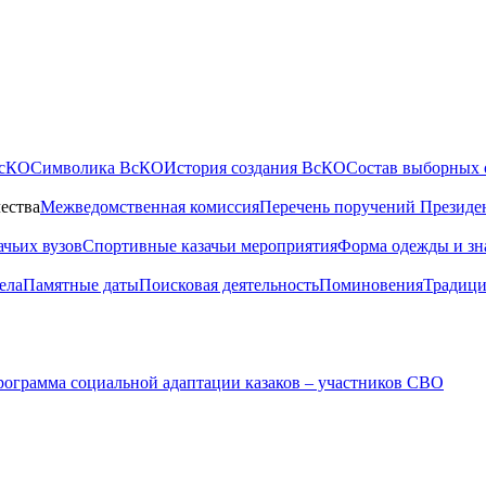
ВсКО
Символика ВсКО
История создания ВсКО
Состав выборных 
ества
Межведомственная комиссия
Перечень поручений Президе
ачьих вузов
Спортивные казачьи мероприятия
Форма одежды и зн
ела
Памятные даты
Поисковая деятельность
Поминовения
Традици
ограмма социальной адаптации казаков – участников СВО