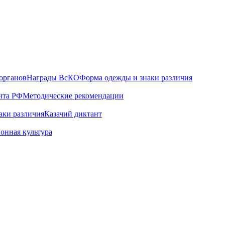
органов
Награды ВсКО
Форма одежды и знаки различия
нта РФ
Методические рекомендации
аки различия
Казачий диктант
онная культура