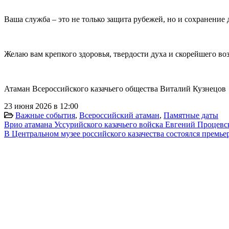
Ваша служба – это не только защита рубежей, но и сохранение 
Желаю вам крепкого здоровья, твердости духа и скорейшего во
Атаман Всероссийского казачьего общества Виталий Кузнецов
23 июня 2026 в 12:00
Важные события
,
Всероссийский атаман
,
Памятные даты
Врио атамана Уссурийского казачьего войска Евгений Процевс
В Центральном музее российского казачества состоялся прем