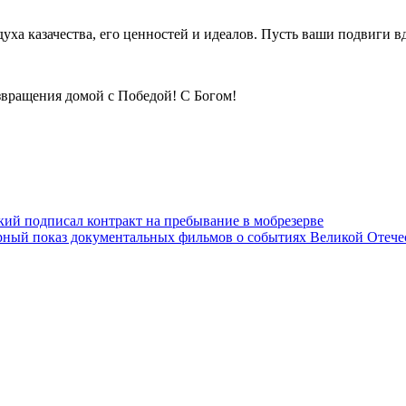
духа казачества, его ценностей и идеалов. Пусть ваши подвиги 
звращения домой с Победой! С Богом!
кий подписал контракт на пребывание в мобрезерве
ьерный показ документальных фильмов о событиях Великой Отеч