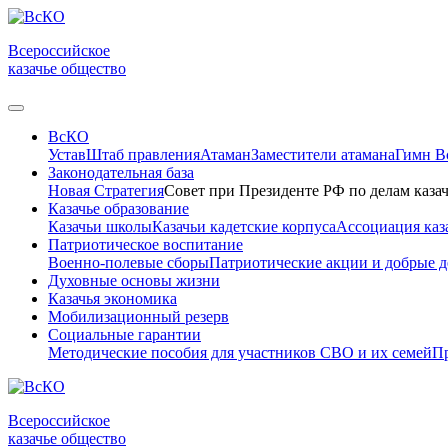
Всероссийское
казачье общество
ВсКО
Устав
Штаб правления
Атаман
Заместители атамана
Гимн 
Законодательная база
Новая Стратегия
Совет при Президенте РФ по делам казач
Казачье образование
Казачьи школы
Казачьи кадетские корпуса
Ассоциация каз
Патриотическое воспитание
Военно-полевые сборы
Патриотические акции и добрые д
Духовные основы жизни
Казачья экономика
Мобилизационный резерв
Социальные гарантии
Методические пособия для участников СВО и их семей
Пр
Всероссийское
казачье общество