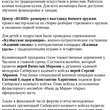
классы по традиционным искусствам и ремеслам. Работала
казачья походная кухня. Для всех желающих было доступно
обучение фланкировке и танцам.
Центр «ВОИН» развернул выставку боевого оружия
,
провел мастер-классы по сборке-разборке стрелкового оружия
и оказанию первой помощи.
Для детей и подростков были проведены соревнования
«Кузбасские шермиции»
, военно-патриотические состязания
«Казачий сполох»
и интерактивная площадка
«Казачья
удаль»
с традиционными играми и эстафетами.
Кульминацией праздника стали торжественные церемонии у
Часовни и главной сцены. Состоялся молебен, который
провели
иерей Вячеслав Морозов
и духовник казачьей
молодежи Сибирского казачьего войска
иерей
Сергий
Абрамов
. Участники специальной военной операции казаки
Евгений Ельцов и Константин Харитонов
подняли флаг
Сибирского казачьего войска. Гимн войска в исполнении
фольклорного ансамбля «Иван да Марья» открыл
официальную часть.
Также в финальной части форума (слета) молодежных
казачьих организаций Сибирского казачьего войска подвели
итоги блока социального проектирования, выделив три