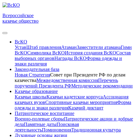
Всероссийское
казачье общество
ВсКО
Устав
Штаб правления
Атаман
Заместители атамана
Гимн
ВсКО
Символика ВсКО
История создания ВсКО
Состав
выборных органов
Награды ВсКО
Форма одежды и
знаки различия
Законодательная база
Новая Стратегия
Совет при Президенте РФ по делам
казачества
Межведомственная комиссия
Перечень
поручений Президента РФ
Методические рекомендации
Казачье образование
Казачьи школы
Казачьи кадетские корпуса
Ассоциация
казачьих вузов
Спортивные казачьи мероприятия
Форма
одежды и знаки различия
Казачий диктант
Патриотическое воспитание
Военно-полевые сборы
Патриотические акции и добрые
дела
Памятные даты
Поисковая
деятельность
Поминовения
Традиционная культура
Духовные основы жизни