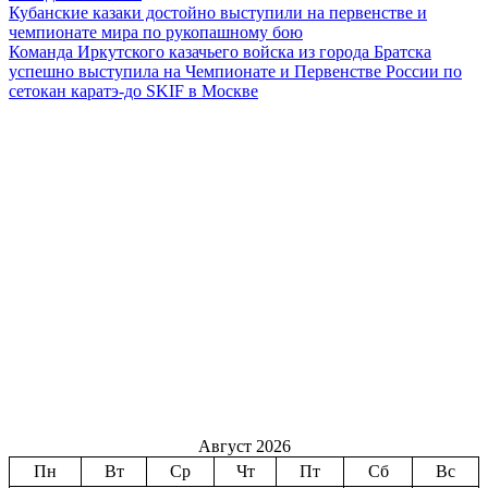
Кубанские казаки достойно выступили на первенстве и
чемпионате мира по рукопашному бою
Команда Иркутского казачьего войска из города Братска
успешно выступила на Чемпионате и Первенстве России по
сетокан каратэ-до SKIF в Москве
Август 2026
Пн
Вт
Ср
Чт
Пт
Сб
Вс