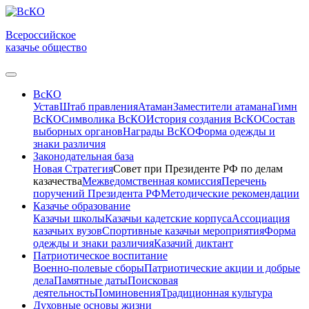
Всероссийское
казачье общество
ВсКО
Устав
Штаб правления
Атаман
Заместители атамана
Гимн
ВсКО
Символика ВсКО
История создания ВсКО
Состав
выборных органов
Награды ВсКО
Форма одежды и
знаки различия
Законодательная база
Новая Стратегия
Совет при Президенте РФ по делам
казачества
Межведомственная комиссия
Перечень
поручений Президента РФ
Методические рекомендации
Казачье образование
Казачьи школы
Казачьи кадетские корпуса
Ассоциация
казачьих вузов
Спортивные казачьи мероприятия
Форма
одежды и знаки различия
Казачий диктант
Патриотическое воспитание
Военно-полевые сборы
Патриотические акции и добрые
дела
Памятные даты
Поисковая
деятельность
Поминовения
Традиционная культура
Духовные основы жизни