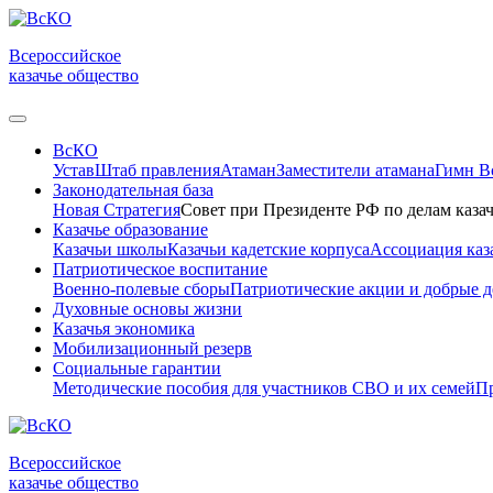
Всероссийское
казачье общество
ВсКО
Устав
Штаб правления
Атаман
Заместители атамана
Гимн 
Законодательная база
Новая Стратегия
Совет при Президенте РФ по делам казач
Казачье образование
Казачьи школы
Казачьи кадетские корпуса
Ассоциация каз
Патриотическое воспитание
Военно-полевые сборы
Патриотические акции и добрые д
Духовные основы жизни
Казачья экономика
Мобилизационный резерв
Социальные гарантии
Методические пособия для участников СВО и их семей
Пр
Всероссийское
казачье общество