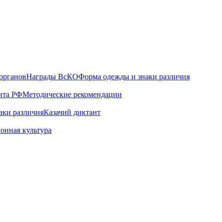
органов
Награды ВсКО
Форма одежды и знаки различия
нта РФ
Методические рекомендации
аки различия
Казачий диктант
онная культура