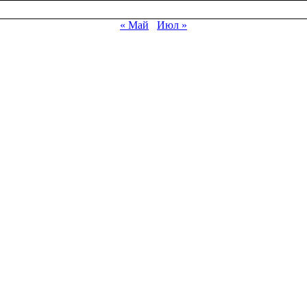
« Май
Июл »