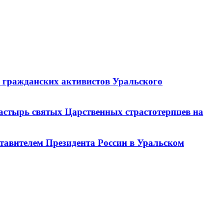
и гражданских активистов Уральского
астырь святых Царственных страстотерпцев на
тавителем Президента России в Уральском