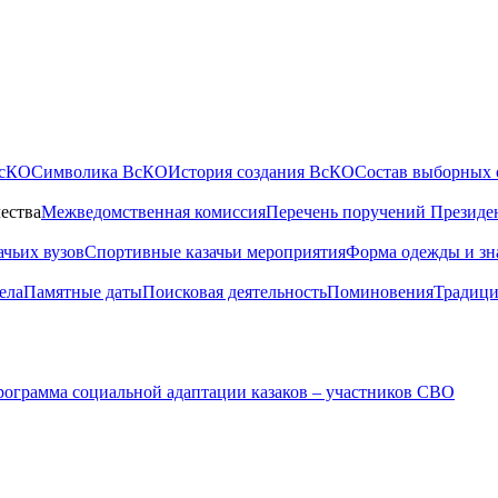
ВсКО
Символика ВсКО
История создания ВсКО
Состав выборных 
ества
Межведомственная комиссия
Перечень поручений Президе
ачьих вузов
Спортивные казачьи мероприятия
Форма одежды и зн
ела
Памятные даты
Поисковая деятельность
Поминовения
Традици
ограмма социальной адаптации казаков – участников СВО