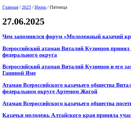
Главная
/
2025
/
Июнь
/
Пятница
27.06.2025
Чем запомнился форум «Молодежный казачий кр
Всероссийский атаман Виталий Кузнецов принял у
федерального округа
Всероссийский атаман Виталий Кузнецов и его з
Ганиной Яме
Атаман Всероссийского казачьего общества Вита
федеральном округе Артемом Жогой
Атаман Всероссийского казачьего общества пос
Казачья молодежь Алтайского края приняла учас