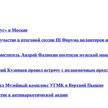
уг» в Москве
частие в итоговой сессии ІІІ Форума волонтеров 
аместитель Андрей Фадюхин посетили мужской мон
лий Кузнецов провел встречу с полномочным предс
етил Музейный комплекс УГМК в Верхней Пышме
тие в антинаркотической акции