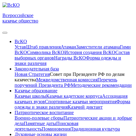
Всероссийское
казачье общество
ВсКО
Устав
Штаб правления
Атаман
Заместители атамана
Гимн
ВсКО
Символика ВсКО
История создания ВсКО
Состав
выборных органов
Награды ВсКО
Форма одежды и
знаки различия
Законодательная база
Новая Стратегия
Совет при Президенте РФ по делам
казачества
Межведомственная комиссия
Перечень
поручений Президента РФ
Методические рекомендации
Казачье образование
Казачьи школы
Казачьи кадетские корпуса
Ассоциация
казачьих вузов
Спортивные казачьи мероприятия
Форма
одежды и знаки различия
Казачий диктант
Патриотическое воспитание
Военно-полевые сборы
Патриотические акции и добрые
дела
Памятные даты
Поисковая
деятельность
Поминовения
Традиционная культура
Духовные основы жизни