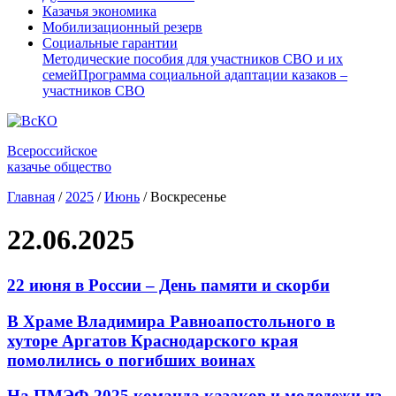
Казачья экономика
Мобилизационный резерв
Социальные гарантии
Методические пособия для участников СВО и их
семей
Программа социальной адаптации казаков –
участников СВО
Всероссийское
казачье общество
Главная
/
2025
/
Июнь
/
Воскресенье
22.06.2025
22 июня в России – День памяти и скорби
В Храме Владимира Равноапостольного в
хуторе Аргатов Краснодарского края
помолились о погибших воинах
На ПМЭФ-2025 команда казаков и молодежи из