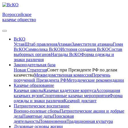
Всероссийское
казачье общество
ВсКО
Устав
Штаб правления
Атаман
Заместители атамана
Гимн
ВсКО
Символика ВсКО
История создания ВсКО
Состав
выборных органов
Награды ВсКО
Форма одежды и
знаки различия
Законодательная база
Новая Стратегия
Совет при Президенте РФ по делам
казачества
Межведомственная комиссия
Перечень
поручений Президента РФ
Методические рекомендации
Казачье образование
Казачьи школы
Казачьи кадетские корпуса
Ассоциация
казачьих вузов
Спортивные казачьи мероприятия
Форма
одежды и знаки различия
Казачий диктант
Патриотическое воспитание
Военно-полевые сборы
Патриотические акции и добрые
дела
Памятные даты
Поисковая
деятельность
Поминовения
Традиционная культура
Духовные основы жизни