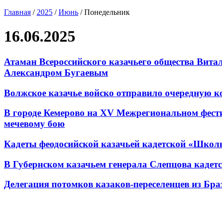
Главная
/
2025
/
Июнь
/
Понедельник
16.06.2025
Атаман Всероссийского казачьего общества Вита
Александром Бугаевым
Волжское казачье войско отправило очередную к
В городе Кемерово на XV Межрегиональном фести
мечевому бою
Кадеты феодосийской казачьей кадетской «Школ
В Губернском казачьем генерала Слепцова кадет
Делегация потомков казаков-переселенцев из Бр