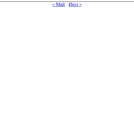
« Май
Июл »