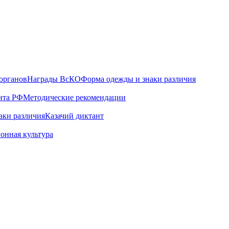
органов
Награды ВсКО
Форма одежды и знаки различия
нта РФ
Методические рекомендации
аки различия
Казачий диктант
онная культура