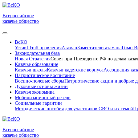
Всероссийское
казачье общество
ВсКО
Устав
Штаб правления
Атаман
Заместители атамана
Гимн 
Законодательная база
Новая Стратегия
Совет при Президенте РФ по делам казач
Казачье образование
Казачьи школы
Казачьи кадетские корпуса
Ассоциация каз
Патриотическое воспитание
Военно-полевые сборы
Патриотические акции и добрые д
Духовные основы жизни
Казачья экономика
Мобилизационный резерв
Социальные гарантии
Методические пособия для участников СВО и их семей
Пр
Всероссийское
казачье общество