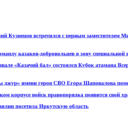
лий Кузнецов встретился с первым заместителем 
оманду казаков-добровольцев в зону специальной 
вале «Казачий бал» состоялся Кубок атамана Всер
ы джур» имени героя СВО Егора Шаповалова помо
ском корпусе войск правопорядка появится свой х
азилии посетила Иркутскую область