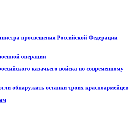
Министра просвещения Российской Федерации
военной операции
оссийского казачьего войска по современному
гли обнаружить останки троих красноармейцев
рам