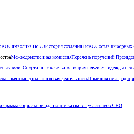
ВсКО
Символика ВсКО
История создания ВсКО
Состав выборных 
ества
Межведомственная комиссия
Перечень поручений Президе
ачьих вузов
Спортивные казачьи мероприятия
Форма одежды и зн
ела
Памятные даты
Поисковая деятельность
Поминовения
Традици
ограмма социальной адаптации казаков – участников СВО