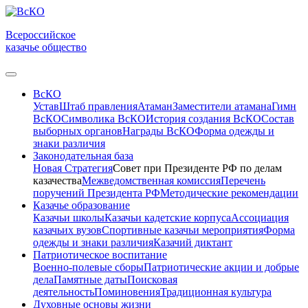
Всероссийское
казачье общество
ВсКО
Устав
Штаб правления
Атаман
Заместители атамана
Гимн
ВсКО
Символика ВсКО
История создания ВсКО
Состав
выборных органов
Награды ВсКО
Форма одежды и
знаки различия
Законодательная база
Новая Стратегия
Совет при Президенте РФ по делам
казачества
Межведомственная комиссия
Перечень
поручений Президента РФ
Методические рекомендации
Казачье образование
Казачьи школы
Казачьи кадетские корпуса
Ассоциация
казачьих вузов
Спортивные казачьи мероприятия
Форма
одежды и знаки различия
Казачий диктант
Патриотическое воспитание
Военно-полевые сборы
Патриотические акции и добрые
дела
Памятные даты
Поисковая
деятельность
Поминовения
Традиционная культура
Духовные основы жизни