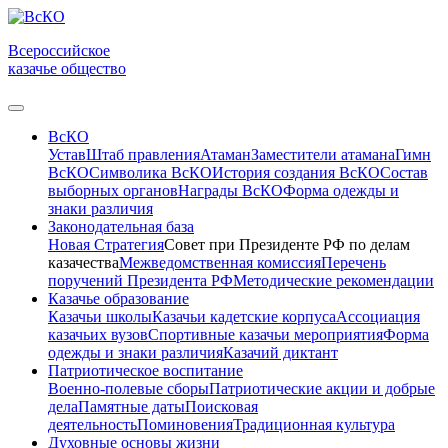
Всероссийское
казачье общество
ВсКО
Устав
Штаб правления
Атаман
Заместители атамана
Гимн
ВсКО
Символика ВсКО
История создания ВсКО
Состав
выборных органов
Награды ВсКО
Форма одежды и
знаки различия
Законодательная база
Новая Стратегия
Совет при Президенте РФ по делам
казачества
Межведомственная комиссия
Перечень
поручений Президента РФ
Методические рекомендации
Казачье образование
Казачьи школы
Казачьи кадетские корпуса
Ассоциация
казачьих вузов
Спортивные казачьи мероприятия
Форма
одежды и знаки различия
Казачий диктант
Патриотическое воспитание
Военно-полевые сборы
Патриотические акции и добрые
дела
Памятные даты
Поисковая
деятельность
Поминовения
Традиционная культура
Духовные основы жизни