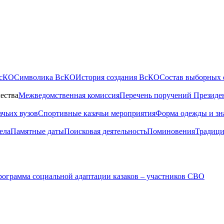
ВсКО
Символика ВсКО
История создания ВсКО
Состав выборных 
ества
Межведомственная комиссия
Перечень поручений Президе
ачьих вузов
Спортивные казачьи мероприятия
Форма одежды и зн
ела
Памятные даты
Поисковая деятельность
Поминовения
Традици
ограмма социальной адаптации казаков – участников СВО