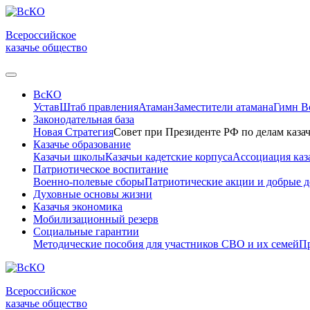
Всероссийское
казачье общество
ВсКО
Устав
Штаб правления
Атаман
Заместители атамана
Гимн 
Законодательная база
Новая Стратегия
Совет при Президенте РФ по делам казач
Казачье образование
Казачьи школы
Казачьи кадетские корпуса
Ассоциация каз
Патриотическое воспитание
Военно-полевые сборы
Патриотические акции и добрые д
Духовные основы жизни
Казачья экономика
Мобилизационный резерв
Социальные гарантии
Методические пособия для участников СВО и их семей
Пр
Всероссийское
казачье общество