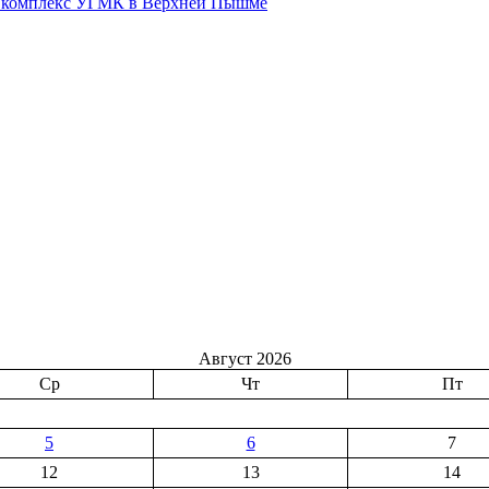
ый комплекс УГМК в Верхней Пышме
Август 2026
Ср
Чт
Пт
5
6
7
12
13
14