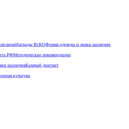
органов
Награды ВсКО
Форма одежды и знаки различия
нта РФ
Методические рекомендации
аки различия
Казачий диктант
онная культура