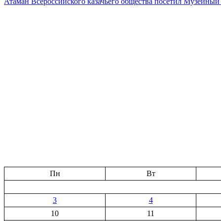
Атаман Всероссийского казачьего общества посетил Музейн
Пн
Вт
3
4
10
11