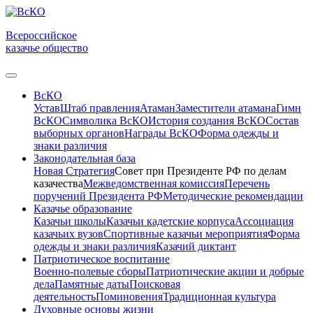
Всероссийское
казачье общество
ВсКО
Устав
Штаб правления
Атаман
Заместители атамана
Гимн
ВсКО
Символика ВсКО
История создания ВсКО
Состав
выборных органов
Награды ВсКО
Форма одежды и
знаки различия
Законодательная база
Новая Стратегия
Совет при Президенте РФ по делам
казачества
Межведомственная комиссия
Перечень
поручений Президента РФ
Методические рекомендации
Казачье образование
Казачьи школы
Казачьи кадетские корпуса
Ассоциация
казачьих вузов
Спортивные казачьи мероприятия
Форма
одежды и знаки различия
Казачий диктант
Патриотическое воспитание
Военно-полевые сборы
Патриотические акции и добрые
дела
Памятные даты
Поисковая
деятельность
Поминовения
Традиционная культура
Духовные основы жизни