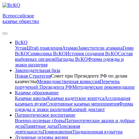
Всероссийское
казачье общество
ВсКО
Устав
Штаб правления
Атаман
Заместители атамана
Гимн
ВсКО
Символика ВсКО
История создания ВсКО
Состав
выборных органов
Награды ВсКО
Форма одежды и
знаки различия
Законодательная база
Новая Стратегия
Совет при Президенте РФ по делам
казачества
Межведомственная комиссия
Перечень
поручений Президента РФ
Методические рекомендации
Казачье образование
Казачьи школы
Казачьи кадетские корпуса
Ассоциация
казачьих вузов
Спортивные казачьи мероприятия
Форма
одежды и знаки различия
Казачий диктант
Патриотическое воспитание
Военно-полевые сборы
Патриотические акции и добрые
дела
Памятные даты
Поисковая
деятельность
Поминовения
Традиционная культура
Духовные основы жизни