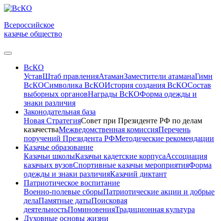
Всероссийское
казачье общество
ВсКО
Устав
Штаб правления
Атаман
Заместители атамана
Гимн
ВсКО
Символика ВсКО
История создания ВсКО
Состав
выборных органов
Награды ВсКО
Форма одежды и
знаки различия
Законодательная база
Новая Стратегия
Совет при Президенте РФ по делам
казачества
Межведомственная комиссия
Перечень
поручений Президента РФ
Методические рекомендации
Казачье образование
Казачьи школы
Казачьи кадетские корпуса
Ассоциация
казачьих вузов
Спортивные казачьи мероприятия
Форма
одежды и знаки различия
Казачий диктант
Патриотическое воспитание
Военно-полевые сборы
Патриотические акции и добрые
дела
Памятные даты
Поисковая
деятельность
Поминовения
Традиционная культура
Духовные основы жизни