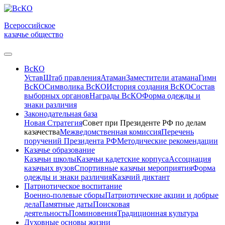
Всероссийское
казачье общество
ВсКО
Устав
Штаб правления
Атаман
Заместители атамана
Гимн
ВсКО
Символика ВсКО
История создания ВсКО
Состав
выборных органов
Награды ВсКО
Форма одежды и
знаки различия
Законодательная база
Новая Стратегия
Совет при Президенте РФ по делам
казачества
Межведомственная комиссия
Перечень
поручений Президента РФ
Методические рекомендации
Казачье образование
Казачьи школы
Казачьи кадетские корпуса
Ассоциация
казачьих вузов
Спортивные казачьи мероприятия
Форма
одежды и знаки различия
Казачий диктант
Патриотическое воспитание
Военно-полевые сборы
Патриотические акции и добрые
дела
Памятные даты
Поисковая
деятельность
Поминовения
Традиционная культура
Духовные основы жизни