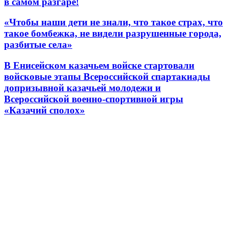
в самом разгаре!
«Чтобы наши дети не знали, что такое страх, что
такое бомбежка, не видели разрушенные города,
разбитые села»
В Енисейском казачьем войске стартовали
войсковые этапы Всероссийской спартакиады
допризывной казачьей молодежи и
Всероссийской военно-спортивной игры
«Казачий сполох»