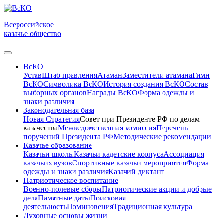
Всероссийское
казачье общество
ВсКО
Устав
Штаб правления
Атаман
Заместители атамана
Гимн
ВсКО
Символика ВсКО
История создания ВсКО
Состав
выборных органов
Награды ВсКО
Форма одежды и
знаки различия
Законодательная база
Новая Стратегия
Совет при Президенте РФ по делам
казачества
Межведомственная комиссия
Перечень
поручений Президента РФ
Методические рекомендации
Казачье образование
Казачьи школы
Казачьи кадетские корпуса
Ассоциация
казачьих вузов
Спортивные казачьи мероприятия
Форма
одежды и знаки различия
Казачий диктант
Патриотическое воспитание
Военно-полевые сборы
Патриотические акции и добрые
дела
Памятные даты
Поисковая
деятельность
Поминовения
Традиционная культура
Духовные основы жизни