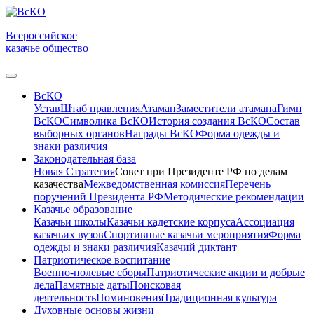
Всероссийское
казачье общество
ВсКО
Устав
Штаб правления
Атаман
Заместители атамана
Гимн
ВсКО
Символика ВсКО
История создания ВсКО
Состав
выборных органов
Награды ВсКО
Форма одежды и
знаки различия
Законодательная база
Новая Стратегия
Совет при Президенте РФ по делам
казачества
Межведомственная комиссия
Перечень
поручений Президента РФ
Методические рекомендации
Казачье образование
Казачьи школы
Казачьи кадетские корпуса
Ассоциация
казачьих вузов
Спортивные казачьи мероприятия
Форма
одежды и знаки различия
Казачий диктант
Патриотическое воспитание
Военно-полевые сборы
Патриотические акции и добрые
дела
Памятные даты
Поисковая
деятельность
Поминовения
Традиционная культура
Духовные основы жизни