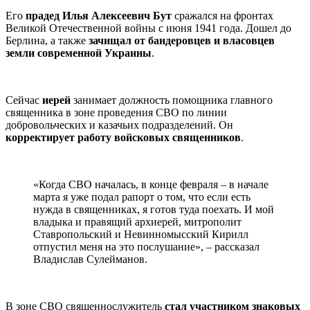
Его
прадед Илья Алексеевич Бут
сражался на фронтах
Великой Отечественной войны с июня 1941 года. Дошел до
Берлина, а также
зачищал от бандеровцев и власовцев
земли современной Украины
.
Сейчас
иерей
занимает должность помощника главного
священника в зоне проведения СВО по линии
добровольческих и казачьих подразделений. Он
корректирует работу войсковых священников
.
«Когда СВО началась, в конце февраля – в начале
марта я уже подал рапорт о том, что если есть
нужда в священниках, я готов туда поехать. И мой
владыка и правящий архиерей, митрополит
Ставропольский и Невинномысский Кирилл
отпустил меня на это послушание», – рассказал
Владислав Сулейманов.
В зоне СВО священнослужитель
стал участником знаковых