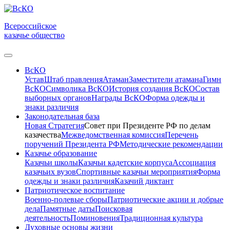
Всероссийское
казачье общество
ВсКО
Устав
Штаб правления
Атаман
Заместители атамана
Гимн
ВсКО
Символика ВсКО
История создания ВсКО
Состав
выборных органов
Награды ВсКО
Форма одежды и
знаки различия
Законодательная база
Новая Стратегия
Совет при Президенте РФ по делам
казачества
Межведомственная комиссия
Перечень
поручений Президента РФ
Методические рекомендации
Казачье образование
Казачьи школы
Казачьи кадетские корпуса
Ассоциация
казачьих вузов
Спортивные казачьи мероприятия
Форма
одежды и знаки различия
Казачий диктант
Патриотическое воспитание
Военно-полевые сборы
Патриотические акции и добрые
дела
Памятные даты
Поисковая
деятельность
Поминовения
Традиционная культура
Духовные основы жизни