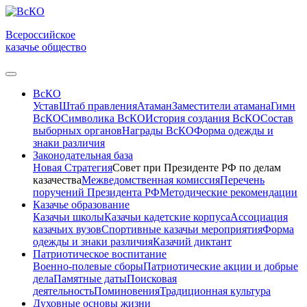
Всероссийское
казачье общество
ВсКО
Устав
Штаб правления
Атаман
Заместители атамана
Гимн
ВсКО
Символика ВсКО
История создания ВсКО
Состав
выборных органов
Награды ВсКО
Форма одежды и
знаки различия
Законодательная база
Новая Стратегия
Совет при Президенте РФ по делам
казачества
Межведомственная комиссия
Перечень
поручений Президента РФ
Методические рекомендации
Казачье образование
Казачьи школы
Казачьи кадетские корпуса
Ассоциация
казачьих вузов
Спортивные казачьи мероприятия
Форма
одежды и знаки различия
Казачий диктант
Патриотическое воспитание
Военно-полевые сборы
Патриотические акции и добрые
дела
Памятные даты
Поисковая
деятельность
Поминовения
Традиционная культура
Духовные основы жизни