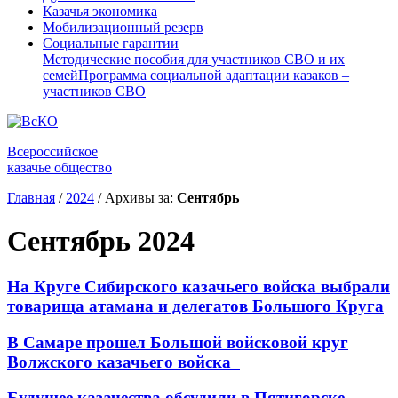
Казачья экономика
Мобилизационный резерв
Социальные гарантии
Методические пособия для участников СВО и их
семей
Программа социальной адаптации казаков –
участников СВО
Всероссийское
казачье общество
Главная
/
2024
/
Архивы за:
Сентябрь
Сентябрь 2024
На Круге Сибирского казачьего войска выбрали
товарища атамана и делегатов Большого Круга
В Самаре прошел Большой войсковой круг
Волжского казачьего войска
Будущее казачества обсудили в Пятигорске