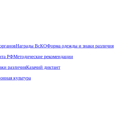
органов
Награды ВсКО
Форма одежды и знаки различия
нта РФ
Методические рекомендации
аки различия
Казачий диктант
онная культура