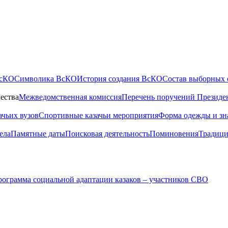
ВсКО
Символика ВсКО
История создания ВсКО
Состав выборных 
ества
Межведомственная комиссия
Перечень поручений Президе
ачьих вузов
Спортивные казачьи мероприятия
Форма одежды и зн
ела
Памятные даты
Поисковая деятельность
Поминовения
Традици
ограмма социальной адаптации казаков – участников СВО