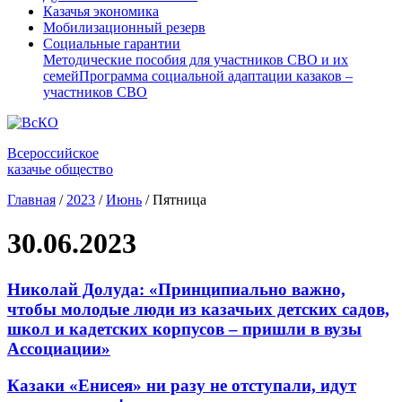
Казачья экономика
Мобилизационный резерв
Социальные гарантии
Методические пособия для участников СВО и их
семей
Программа социальной адаптации казаков –
участников СВО
Всероссийское
казачье общество
Главная
/
2023
/
Июнь
/
Пятница
30.06.2023
Николай Долуда: «Принципиально важно,
чтобы молодые люди из казачьих детских садов,
школ и кадетских корпусов – пришли в вузы
Ассоциации»
Казаки «Енисея» ни разу не отступали, идут