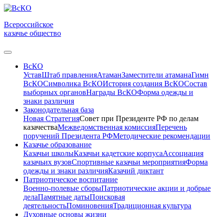
Всероссийское
казачье общество
ВсКО
Устав
Штаб правления
Атаман
Заместители атамана
Гимн
ВсКО
Символика ВсКО
История создания ВсКО
Состав
выборных органов
Награды ВсКО
Форма одежды и
знаки различия
Законодательная база
Новая Стратегия
Совет при Президенте РФ по делам
казачества
Межведомственная комиссия
Перечень
поручений Президента РФ
Методические рекомендации
Казачье образование
Казачьи школы
Казачьи кадетские корпуса
Ассоциация
казачьих вузов
Спортивные казачьи мероприятия
Форма
одежды и знаки различия
Казачий диктант
Патриотическое воспитание
Военно-полевые сборы
Патриотические акции и добрые
дела
Памятные даты
Поисковая
деятельность
Поминовения
Традиционная культура
Духовные основы жизни