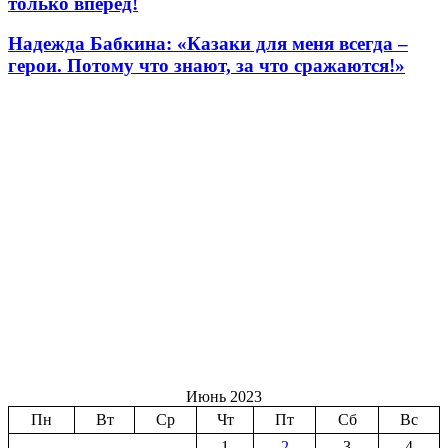
только вперед!
Надежда Бабкина: «Казаки для меня всегда –
герои. Потому что знают, за что сражаются!»
Июнь 2023
Пн
Вт
Ср
Чт
Пт
Сб
Вс
1
2
3
4