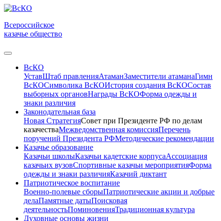
Всероссийское
казачье общество
ВсКО
Устав
Штаб правления
Атаман
Заместители атамана
Гимн
ВсКО
Символика ВсКО
История создания ВсКО
Состав
выборных органов
Награды ВсКО
Форма одежды и
знаки различия
Законодательная база
Новая Стратегия
Совет при Президенте РФ по делам
казачества
Межведомственная комиссия
Перечень
поручений Президента РФ
Методические рекомендации
Казачье образование
Казачьи школы
Казачьи кадетские корпуса
Ассоциация
казачьих вузов
Спортивные казачьи мероприятия
Форма
одежды и знаки различия
Казачий диктант
Патриотическое воспитание
Военно-полевые сборы
Патриотические акции и добрые
дела
Памятные даты
Поисковая
деятельность
Поминовения
Традиционная культура
Духовные основы жизни