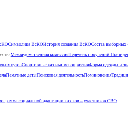
ВсКО
Символика ВсКО
История создания ВсКО
Состав выборных 
ества
Межведомственная комиссия
Перечень поручений Президе
ачьих вузов
Спортивные казачьи мероприятия
Форма одежды и зн
ела
Памятные даты
Поисковая деятельность
Поминовения
Традици
ограмма социальной адаптации казаков – участников СВО