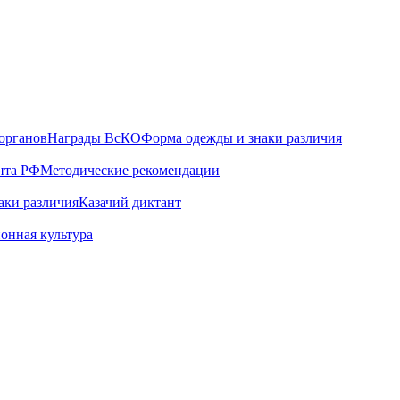
органов
Награды ВсКО
Форма одежды и знаки различия
нта РФ
Методические рекомендации
аки различия
Казачий диктант
онная культура