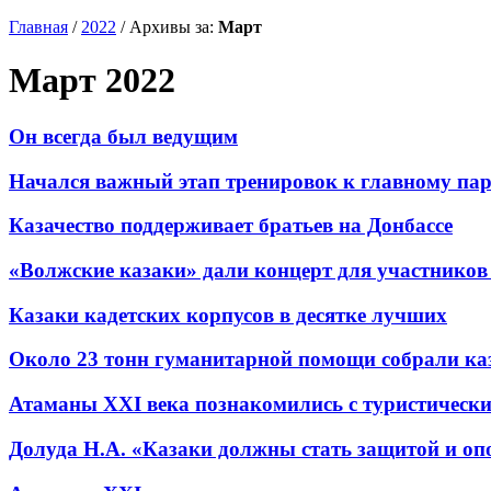
Главная
/
2022
/
Архивы за:
Март
Март 2022
Он всегда был ведущим
Начался важный этап тренировок к главному па
Казачество поддерживает братьев на Донбассе
«Волжские казаки» дали концерт для участников
Казаки кадетских корпусов в десятке лучших
Около 23 тонн гуманитарной помощи собрали ка
Атаманы XXI века познакомились с туристическ
Долуда Н.А. «Казаки должны стать защитой и оп