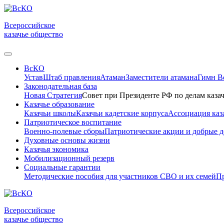
Всероссийское
казачье общество
ВсКО
Устав
Штаб правления
Атаман
Заместители атамана
Гимн 
Законодательная база
Новая Стратегия
Совет при Президенте РФ по делам казач
Казачье образование
Казачьи школы
Казачьи кадетские корпуса
Ассоциация каз
Патриотическое воспитание
Военно-полевые сборы
Патриотические акции и добрые д
Духовные основы жизни
Казачья экономика
Мобилизационный резерв
Социальные гарантии
Методические пособия для участников СВО и их семей
Пр
Всероссийское
казачье общество