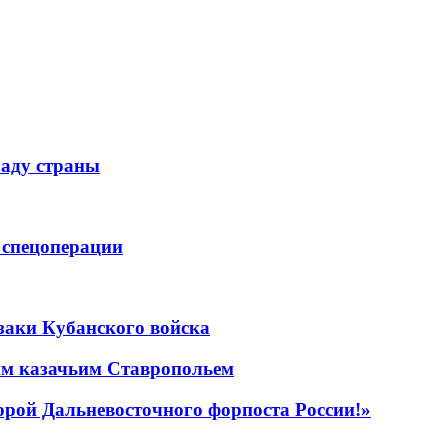
раду страны
 спецоперации
заки Кубанского войска
им казачьим Ставропольем
орой Дальневосточного форпоста России!»