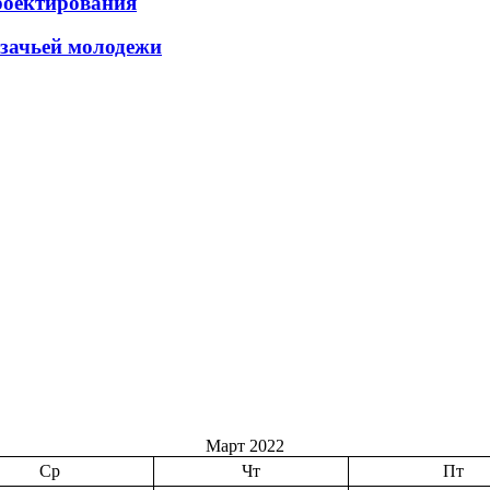
роектирования
азачьей молодежи
Март 2022
Ср
Чт
Пт