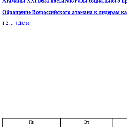
Атаманы XXI века постигают азы социального п
Обращение Всероссийского атамана к лидерам к
1
2
…
4
Далее
Пн
Вт