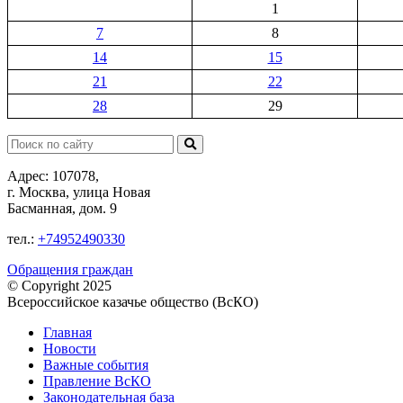
1
7
8
14
15
21
22
28
29
Поиск:
Адрес: 107078,
г. Москва, улица Новая
Басманная, дом. 9
тел.:
+74952490330
Обращения граждан
© Copyright 2025
Всероссийское казачье общество (ВсКО)
Главная
Новости
Важные события
Правление ВсКО
Законодательная база