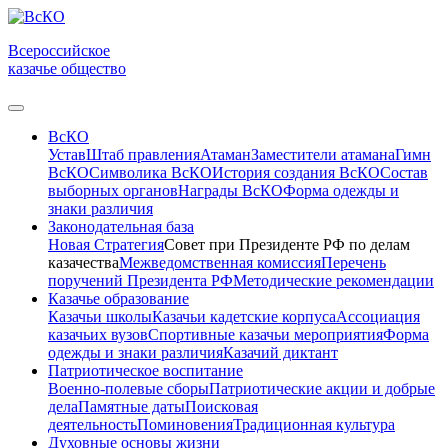
Всероссийское
казачье общество
ВсКО
Устав
Штаб правления
Атаман
Заместители атамана
Гимн
ВсКО
Символика ВсКО
История создания ВсКО
Состав
выборных органов
Награды ВсКО
Форма одежды и
знаки различия
Законодательная база
Новая Стратегия
Совет при Президенте РФ по делам
казачества
Межведомственная комиссия
Перечень
поручений Президента РФ
Методические рекомендации
Казачье образование
Казачьи школы
Казачьи кадетские корпуса
Ассоциация
казачьих вузов
Спортивные казачьи мероприятия
Форма
одежды и знаки различия
Казачий диктант
Патриотическое воспитание
Военно-полевые сборы
Патриотические акции и добрые
дела
Памятные даты
Поисковая
деятельность
Поминовения
Традиционная культура
Духовные основы жизни