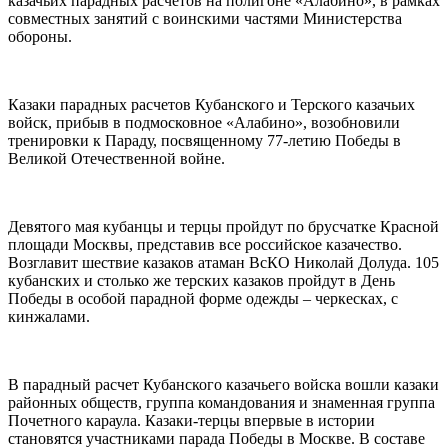
казачьих парадных расчетов на полигоне «Алабино», в рамках
совместных занятий с воинскими частями Министерства
обороны.
Казаки парадных расчетов Кубанского и Терского казачьих
войск, прибыв в подмосковное «Алабино», возобновили
тренировки к Параду, посвященному 77-летию Победы в
Великой Отечественной войне.
Девятого мая кубанцы и терцы пройдут по брусчатке Красной
площади Москвы, представив все российское казачество.
Возглавит шествие казаков атаман ВсКО Николай Долуда. 105
кубанских и столько же терских казаков пройдут в День
Победы в особой парадной форме одежды – черкесках, с
кинжалами.
В парадный расчет Кубанского казачьего войска вошли казаки
районных обществ, группа командования и знаменная группа
Почетного караула. Казаки-терцы впервые в истории
становятся участниками парада Победы в Москве. В составе