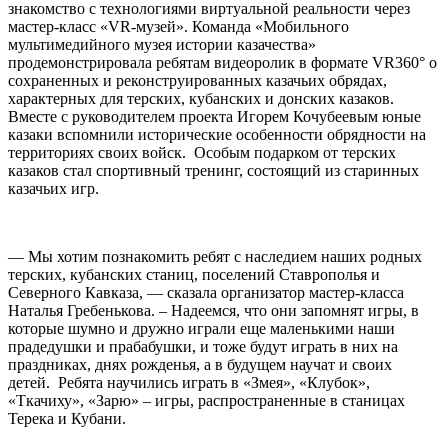
знакомство с технологиями виртуальной реальности через
мастер-класс «VR-музей». Команда «Мобильного
мультимедийного музея истории казачества»
продемонстрировала ребятам видеоролик в формате VR360° о
сохраненных и реконструированных казачьих обрядах,
характерных для терских, кубанских и донских казаков.
Вместе с руководителем проекта Игорем Кочубеевым юные
казаки вспомнили исторические особенности обрядности на
территориях своих войск. Особым подарком от терских
казаков стал спортивный тренинг, состоящий из старинных
казачьих игр.
— Мы хотим познакомить ребят с наследием наших родных
терских, кубанских станиц, поселений Ставрополья и
Северного Кавказа, — сказала организатор мастер-класса
Наталья Гребенькова. – Надеемся, что они запомнят игры, в
которые шумно и дружно играли еще маленькими наши
прадедушки и прабабушки, и тоже будут играть в них на
праздниках, днях рожденья, а в будущем научат и своих
детей. Ребята научились играть в «Змея», «Клубок»,
«Ткачиху», «Зарю» – игры, распространенные в станицах
Терека и Кубани.