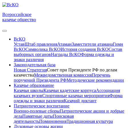
Всероссийское
казачье общество
ВсКО
Устав
Штаб правления
Атаман
Заместители атамана
Гимн
ВсКО
Символика ВсКО
История создания ВсКО
Состав
выборных органов
Награды ВсКО
Форма одежды и
знаки различия
Законодательная база
Новая Стратегия
Совет при Президенте РФ по делам
казачества
Межведомственная комиссия
Перечень
поручений Президента РФ
Методические рекомендации
Казачье образование
Казачьи школы
Казачьи кадетские корпуса
Ассоциация
казачьих вузов
Спортивные казачьи мероприятия
Форма
одежды и знаки различия
Казачий диктант
Патриотическое воспитание
Военно-полевые сборы
Патриотические акции и добрые
дела
Памятные даты
Поисковая
деятельность
Поминовения
Традиционная культура
Духовные основы жизни