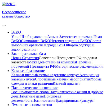
Всероссийское
казачье общество
ВсКО
Устав
Штаб правления
Атаман
Заместители атамана
Гимн
ВсКО
Символика ВсКО
История создания ВсКО
Состав
выборных органов
Награды ВсКО
Форма одежды и
знаки различия
Законодательная база
Новая Стратегия
Совет при Президенте РФ по делам
казачества
Межведомственная комиссия
Перечень
поручений Президента РФ
Методические рекомендации
Казачье образование
Казачьи школы
Казачьи кадетские корпуса
Ассоциация
казачьих вузов
Спортивные казачьи мероприятия
Форма
одежды и знаки различия
Казачий диктант
Патриотическое воспитание
Военно-полевые сборы
Патриотические акции и добрые
дела
Памятные даты
Поисковая
деятельность
Поминовения
Традиционная культура
Духовные основы жизни