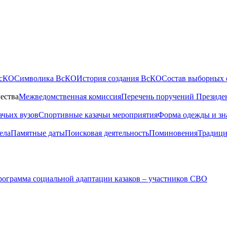
ВсКО
Символика ВсКО
История создания ВсКО
Состав выборных 
ества
Межведомственная комиссия
Перечень поручений Президе
ачьих вузов
Спортивные казачьи мероприятия
Форма одежды и зн
ела
Памятные даты
Поисковая деятельность
Поминовения
Традици
ограмма социальной адаптации казаков – участников СВО