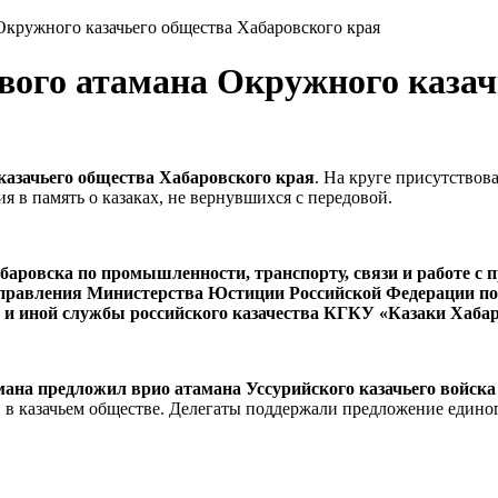
 Окружного казачьего общества Хабаровского края
ового атамана Окружного казач
азачьего общества Хабаровского края
. На круге присутствов
я в память о казаках, не вернувшихся с передовой.
баровска по промышленности, транспорту, связи и работе 
Управления Министерства Юстиции Российской Федерации по
й и иной службы российского казачества КГКУ «Казаки Хаба
мана предложил врио атамана Уссурийского казачьего войск
и в казачьем обществе. Делегаты поддержали предложение едино