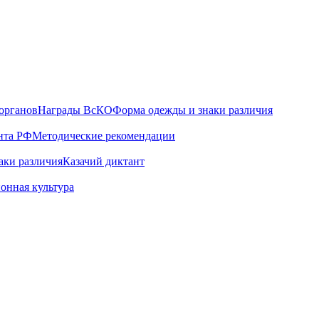
органов
Награды ВсКО
Форма одежды и знаки различия
нта РФ
Методические рекомендации
аки различия
Казачий диктант
онная культура