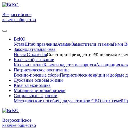
Всероссийское
казачье общество
ВсКО
Устав
Штаб правления
Атаман
Заместители атамана
Гимн 
Законодательная база
Новая Стратегия
Совет при Президенте РФ по делам казач
Казачье образование
Казачьи школы
Казачьи кадетские корпуса
Ассоциация каз
Патриотическое воспитание
Военно-полевые сборы
Патриотические акции и добрые д
Духовные основы жизни
Казачья экономика
Мобилизационный резерв
Социальные гарантии
Методические пособия для участников СВО и их семей
Пр
Всероссийское
казачье общество