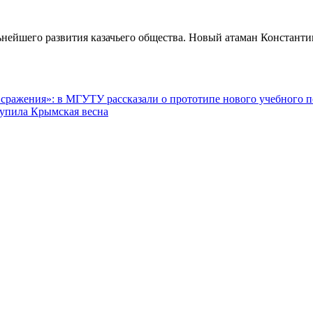
нейшего развития казачьего общества. Новый атаман Константин
сражения»: в МГУТУ рассказали о прототипе нового учебного 
тупила Крымская весна