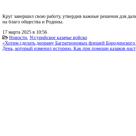
Круг завершил свою работу, утвердив важные решения для даль
на благо общества и Родины.
17 марта 2025 в 10:56
Новости
,
Уссурийское казачье войско
«Хотим сделать диораму Багратионовых флешей Бородинского 
День, который изменил историю. Как при помощи казаков нас