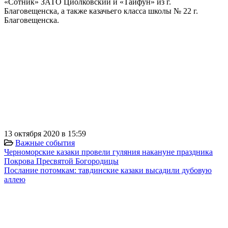
«Сотник» ЗАТО Циолковский и «Тайфун» из г.
Благовещенска, а также казачьего класса школы № 22 г.
Благовещенска.
⠀
⠀⠀
⠀
⠀
⠀
⠀
⠀
⠀
⠀
13 октября 2020 в 15:59
Важные события
Черноморские казаки провели гуляния накануне праздника
Покрова Пресвятой Богородицы
Послание потомкам: тавдинские казаки высадили дубовую
аллею