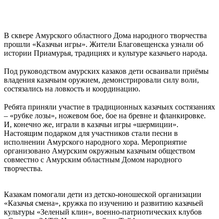
⠀
В сквере Амурского областного Дома народного творчества
прошли «Казачьи игры». Жители Благовещенска узнали об
истории Приамурья, традициях и культуре казачьего народа.
⠀
Под руководством амурских казаков дети осваивали приёмы
владения казачьим оружием, демонстрировали силу воли,
состязались на ловкость и координацию.
⠀
Ребята приняли участие в традиционных казачьих состязаниях
– «рубке лозы», ножевом бое, бое на бревне и фланкировке.
И, конечно же, играли в казачьи игры «шермиции».
Настоящим подарком для участников стали песни в
исполнении Амурского народного хора. Мероприятие
организовано Амурским окружным казачьим обществом
совместно с Амурским областным Домом народного
творчества.
⠀
Казакам помогали дети из детско-юношеской организации
«Казачья смена», кружка по изучению и развитию казачьей
культуры «Зеленый клин», военно-патриотических клубов