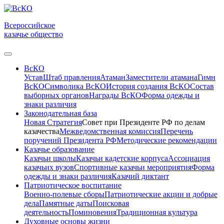
Всероссийское
казачье общество
ВсКО
Устав
Штаб правления
Атаман
Заместители атамана
Гимн
ВсКО
Символика ВсКО
История создания ВсКО
Состав
выборных органов
Награды ВсКО
Форма одежды и
знаки различия
Законодательная база
Новая Стратегия
Совет при Президенте РФ по делам
казачества
Межведомственная комиссия
Перечень
поручений Президента РФ
Методические рекомендации
Казачье образование
Казачьи школы
Казачьи кадетские корпуса
Ассоциация
казачьих вузов
Спортивные казачьи мероприятия
Форма
одежды и знаки различия
Казачий диктант
Патриотическое воспитание
Военно-полевые сборы
Патриотические акции и добрые
дела
Памятные даты
Поисковая
деятельность
Поминовения
Традиционная культура
Духовные основы жизни