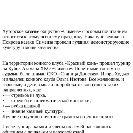
⠀
⠀
Хуторское казачье общество «Симеиз» с особым почитанием
относится к этому осеннему празднику. Накануне великого
Покрова казаки Симеиза провели гуляния, демонстрирующие
культуру и мощь казачества.
⠀
На территории конного клуба «Красный конь» прошел турнир
на Кубок Атамана ХКО «Симеиз». Почетными гостями и
судьями были атаман СКО «Станица Донская» Игорь Ходько
и владелец конного клуба Ольга Изотова. Все желающие, и
взрослые, и дети, смогли попробовать свои силы в таких
направлениях, как:
• — стрельба из лука,
• — стрельба из пневматической винтовки,
• — рубка шашкой,
• — знание казачьей культуры.
Лучшие получили почетные грамоты и ценные призы.
После турнира казаки и члены их семей насладились
общением с лошадьми и верховой ездой.