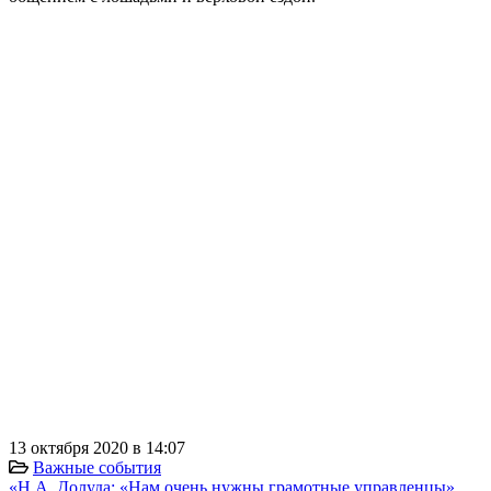
⠀
⠀
⠀
⠀
13 октября 2020 в 14:07
Важные события
«Н.А. Долуда: «Нам очень нужны грамотные управленцы»