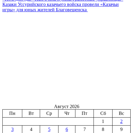
Казаки Уссурийского казачьего войска провели «Казачьи
игры» для юных жителей Благовещенска
Август 2026
Пн
Вт
Ср
Чт
Пт
Сб
Вс
1
2
3
4
5
6
7
8
9