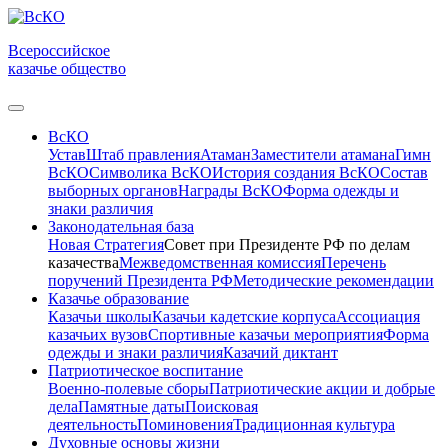
Всероссийское
казачье общество
ВсКО
Устав
Штаб правления
Атаман
Заместители атамана
Гимн
ВсКО
Символика ВсКО
История создания ВсКО
Состав
выборных органов
Награды ВсКО
Форма одежды и
знаки различия
Законодательная база
Новая Стратегия
Совет при Президенте РФ по делам
казачества
Межведомственная комиссия
Перечень
поручений Президента РФ
Методические рекомендации
Казачье образование
Казачьи школы
Казачьи кадетские корпуса
Ассоциация
казачьих вузов
Спортивные казачьи мероприятия
Форма
одежды и знаки различия
Казачий диктант
Патриотическое воспитание
Военно-полевые сборы
Патриотические акции и добрые
дела
Памятные даты
Поисковая
деятельность
Поминовения
Традиционная культура
Духовные основы жизни