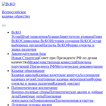
Всероссийское
казачье общество
ВсКО
Устав
Штаб правления
Атаман
Заместители атамана
Гимн
ВсКО
Символика ВсКО
История создания ВсКО
Состав
выборных органов
Награды ВсКО
Форма одежды и
знаки различия
Законодательная база
Новая Стратегия
Совет при Президенте РФ по делам
казачества
Межведомственная комиссия
Перечень
поручений Президента РФ
Методические рекомендации
Казачье образование
Казачьи школы
Казачьи кадетские корпуса
Ассоциация
казачьих вузов
Спортивные казачьи мероприятия
Форма
одежды и знаки различия
Казачий диктант
Патриотическое воспитание
Военно-полевые сборы
Патриотические акции и добрые
дела
Памятные даты
Поисковая
деятельность
Поминовения
Традиционная культура
Духовные основы жизни