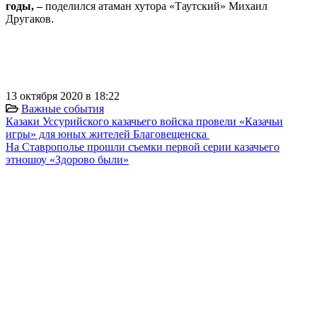
годы, –
поделился атаман хутора «Таутский» Михаил
Другаков.
⠀
⠀
⠀
13 октября 2020 в 18:22
Важные события
Казаки Уссурийского казачьего войска провели «Казачьи
игры» для юных жителей Благовещенска
На Ставрополье прошли съемки первой серии казачьего
этношоу «Здорово были»