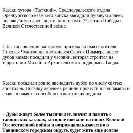
Казаки хутора «Таутский», Среднеуральского отдела
Оренбургского казачьего войска высадили дубовую аллею,
посвящённую двенадцати апостолам и 75-летию Победы в
Великой Отечественной войне.
⠀
С благословления настоятеля прихода во имя святителя
Николая Чудотворца протоиерея Сергия Циммера аллею
дубов казаки посадили у часовни, которая строится на
территории Михайло-Архангельского подворья г. Тавды.
⠀
Казаки посадили ровно двенадцать дубов по числу святых
апостолов. Посадку деревьев решили провести в год памяти и
славы в память о погибших защитниках родины.
⠀
– Дубы живут более тысячи лет, значит и память о
тавдинских казаках, которые воевали на полях Великой
Отечественной войны и возрождали казачество в
Тавдинском городском округе, будет жить еще долгие