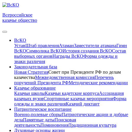
Всероссийское
казачье общество
ВсКО
Устав
Штаб правления
Атаман
Заместители атамана
Гимн
ВсКО
Символика ВсКО
История создания ВсКО
Состав
выборных органов
Награды ВсКО
Форма одежды и
знаки различия
Законодательная база
Новая Стратегия
Совет при Президенте РФ по делам
казачества
Межведомственная комиссия
Перечень
поручений Президента РФ
Методические рекомендации
Казачье образование
Казачьи школы
Казачьи кадетские корпуса
Ассоциация
казачьих вузов
Спортивные казачьи мероприятия
Форма
одежды и знаки различия
Казачий диктант
Патриотическое воспитание
Военно-полевые сборы
Патриотические акции и добрые
дела
Памятные даты
Поисковая
деятельность
Поминовения
Традиционная культура
Духовные основы жизни