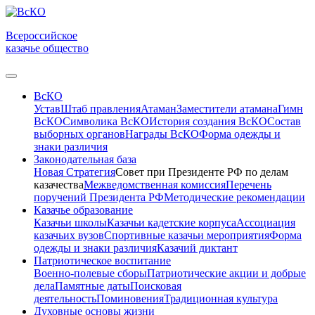
Всероссийское
казачье общество
ВсКО
Устав
Штаб правления
Атаман
Заместители атамана
Гимн
ВсКО
Символика ВсКО
История создания ВсКО
Состав
выборных органов
Награды ВсКО
Форма одежды и
знаки различия
Законодательная база
Новая Стратегия
Совет при Президенте РФ по делам
казачества
Межведомственная комиссия
Перечень
поручений Президента РФ
Методические рекомендации
Казачье образование
Казачьи школы
Казачьи кадетские корпуса
Ассоциация
казачьих вузов
Спортивные казачьи мероприятия
Форма
одежды и знаки различия
Казачий диктант
Патриотическое воспитание
Военно-полевые сборы
Патриотические акции и добрые
дела
Памятные даты
Поисковая
деятельность
Поминовения
Традиционная культура
Духовные основы жизни