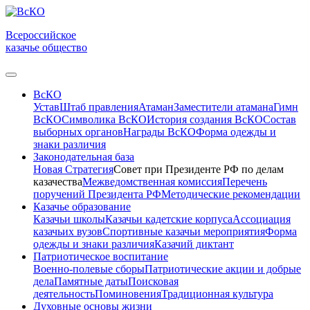
Всероссийское
казачье общество
ВсКО
Устав
Штаб правления
Атаман
Заместители атамана
Гимн
ВсКО
Символика ВсКО
История создания ВсКО
Состав
выборных органов
Награды ВсКО
Форма одежды и
знаки различия
Законодательная база
Новая Стратегия
Совет при Президенте РФ по делам
казачества
Межведомственная комиссия
Перечень
поручений Президента РФ
Методические рекомендации
Казачье образование
Казачьи школы
Казачьи кадетские корпуса
Ассоциация
казачьих вузов
Спортивные казачьи мероприятия
Форма
одежды и знаки различия
Казачий диктант
Патриотическое воспитание
Военно-полевые сборы
Патриотические акции и добрые
дела
Памятные даты
Поисковая
деятельность
Поминовения
Традиционная культура
Духовные основы жизни