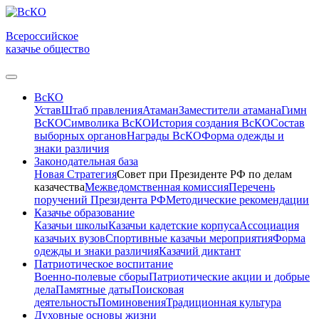
Всероссийское
казачье общество
ВсКО
Устав
Штаб правления
Атаман
Заместители атамана
Гимн
ВсКО
Символика ВсКО
История создания ВсКО
Состав
выборных органов
Награды ВсКО
Форма одежды и
знаки различия
Законодательная база
Новая Стратегия
Совет при Президенте РФ по делам
казачества
Межведомственная комиссия
Перечень
поручений Президента РФ
Методические рекомендации
Казачье образование
Казачьи школы
Казачьи кадетские корпуса
Ассоциация
казачьих вузов
Спортивные казачьи мероприятия
Форма
одежды и знаки различия
Казачий диктант
Патриотическое воспитание
Военно-полевые сборы
Патриотические акции и добрые
дела
Памятные даты
Поисковая
деятельность
Поминовения
Традиционная культура
Духовные основы жизни