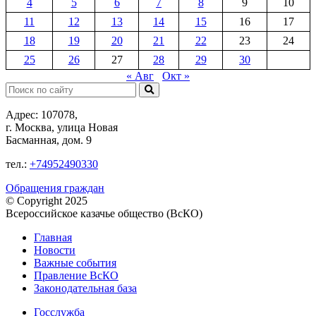
4
5
6
7
8
9
10
11
12
13
14
15
16
17
18
19
20
21
22
23
24
25
26
27
28
29
30
« Авг
Окт »
Поиск:
Адрес: 107078,
г. Москва, улица Новая
Басманная, дом. 9
тел.:
+74952490330
Обращения граждан
© Copyright 2025
Всероссийское казачье общество (ВсКО)
Главная
Новости
Важные события
Правление ВсКО
Законодательная база
Госслужба