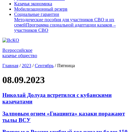
Казачья экономика
Мобилизационный резерв
Социальные гарантии
Методические пособия для участников СВО и их
семей
Программа социальной адаптации казаков –
участников СВО
Всероссийское
казачье общество
Главная
/
2023
/
Сентябрь
/
Пятница
08.09.2023
Николай Долуда встретился с кубанскими
казачатами
Залповым огнем «Гиацинта» казаки поражают
тылы ВСУ
Впервые в России учебный год начали более 150