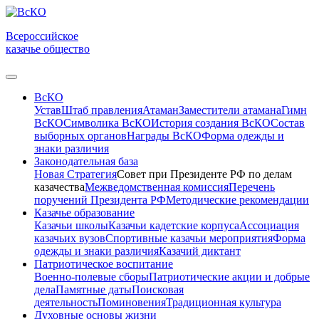
Всероссийское
казачье общество
ВсКО
Устав
Штаб правления
Атаман
Заместители атамана
Гимн
ВсКО
Символика ВсКО
История создания ВсКО
Состав
выборных органов
Награды ВсКО
Форма одежды и
знаки различия
Законодательная база
Новая Стратегия
Совет при Президенте РФ по делам
казачества
Межведомственная комиссия
Перечень
поручений Президента РФ
Методические рекомендации
Казачье образование
Казачьи школы
Казачьи кадетские корпуса
Ассоциация
казачьих вузов
Спортивные казачьи мероприятия
Форма
одежды и знаки различия
Казачий диктант
Патриотическое воспитание
Военно-полевые сборы
Патриотические акции и добрые
дела
Памятные даты
Поисковая
деятельность
Поминовения
Традиционная культура
Духовные основы жизни