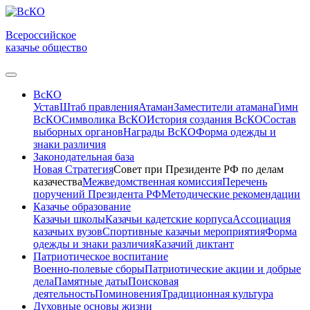
Всероссийское
казачье общество
ВсКО
Устав
Штаб правления
Атаман
Заместители атамана
Гимн
ВсКО
Символика ВсКО
История создания ВсКО
Состав
выборных органов
Награды ВсКО
Форма одежды и
знаки различия
Законодательная база
Новая Стратегия
Совет при Президенте РФ по делам
казачества
Межведомственная комиссия
Перечень
поручений Президента РФ
Методические рекомендации
Казачье образование
Казачьи школы
Казачьи кадетские корпуса
Ассоциация
казачьих вузов
Спортивные казачьи мероприятия
Форма
одежды и знаки различия
Казачий диктант
Патриотическое воспитание
Военно-полевые сборы
Патриотические акции и добрые
дела
Памятные даты
Поисковая
деятельность
Поминовения
Традиционная культура
Духовные основы жизни