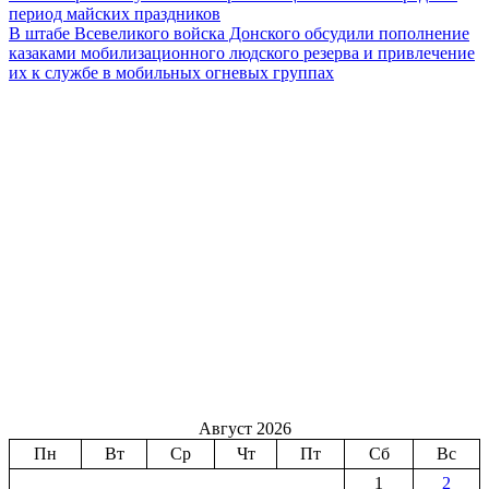
период майских праздников
В штабе Всевеликого войска Донского обсудили пополнение
казаками мобилизационного людского резерва и привлечение
их к службе в мобильных огневых группах
Август 2026
Пн
Вт
Ср
Чт
Пт
Сб
Вс
1
2