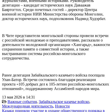
журналистами, военными историками. Руководитель
делегации – кандидат исторических наук Даваажав
Баяртогтох. Среди почетных гостей – директор Центра
военной истории НИИ Министерства обороны Монголии,
доктор исторических наук, подполковник Надмид Худэрбат.
В Чите представители монгольской стороны провели встречи
с российской молодежью и преподавателями, рассказали о
деятельности молодежной организации «Хангарьд», важности
сохранения памяти о совместной истории, а также
выстраивании системы российско-монгольского
сотрудничества.
Ранее делегация Забайкальского казачьего войска посещала
Улан-Батор. Встречи состоялись благодаря реализации
проекта «105 добрых дел к 105-летию российско-монгольских
отношений», поддержанному Ассамблеей народов мира.
13 мая 2026 в 14:31
Важные события
,
Забайкальское казачье войско
,
Международная деятельность
,
Новости
Казаки приняли участие в охране общественного порядка в