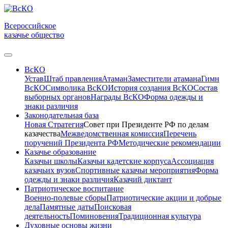
Всероссийское
казачье общество
ВсКО
Устав
Штаб правления
Атаман
Заместители атамана
Гимн
ВсКО
Символика ВсКО
История создания ВсКО
Состав
выборных органов
Награды ВсКО
Форма одежды и
знаки различия
Законодательная база
Новая Стратегия
Совет при Президенте РФ по делам
казачества
Межведомственная комиссия
Перечень
поручений Президента РФ
Методические рекомендации
Казачье образование
Казачьи школы
Казачьи кадетские корпуса
Ассоциация
казачьих вузов
Спортивные казачьи мероприятия
Форма
одежды и знаки различия
Казачий диктант
Патриотическое воспитание
Военно-полевые сборы
Патриотические акции и добрые
дела
Памятные даты
Поисковая
деятельность
Поминовения
Традиционная культура
Духовные основы жизни