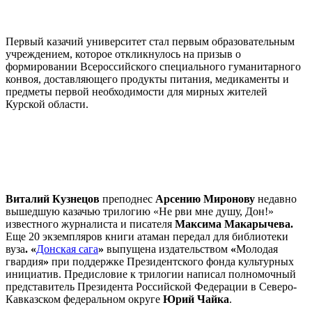
Первый казачий университет стал первым образовательным
учреждением, которое откликнулось на призыв о
формировании Всероссийского специального гуманитарного
конвоя, доставляющего продукты питания, медикаменты и
предметы первой необходимости для мирных жителей
Курской области.
Виталий Кузнецов
преподнес
Арсению Миронову
недавно
вышедшую казачью трилогию «Не рви мне душу, Дон!»
известного журналиста и писателя
Максима Макарычева.
Еще 20
экземпляров книги атаман передал для библиотеки
вуза
. «
Донская сага
»
выпущена издательством
«
Молодая
гвардия
»
при поддержке Президентского фонда культурных
инициатив. Предисловие к трилогии написал полномочный
представитель Президента Российской Федерации в Северо-
Кавказском федеральном округе
Юрий Чайка
.