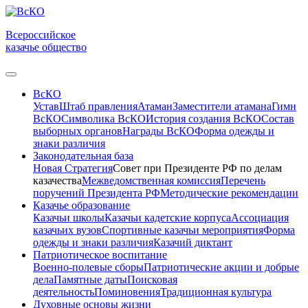
Всероссийское
казачье общество
ВсКО
Устав
Штаб правления
Атаман
Заместители атамана
Гимн
ВсКО
Символика ВсКО
История создания ВсКО
Состав
выборных органов
Награды ВсКО
Форма одежды и
знаки различия
Законодательная база
Новая Стратегия
Совет при Президенте РФ по делам
казачества
Межведомственная комиссия
Перечень
поручений Президента РФ
Методические рекомендации
Казачье образование
Казачьи школы
Казачьи кадетские корпуса
Ассоциация
казачьих вузов
Спортивные казачьи мероприятия
Форма
одежды и знаки различия
Казачий диктант
Патриотическое воспитание
Военно-полевые сборы
Патриотические акции и добрые
дела
Памятные даты
Поисковая
деятельность
Поминовения
Традиционная культура
Духовные основы жизни