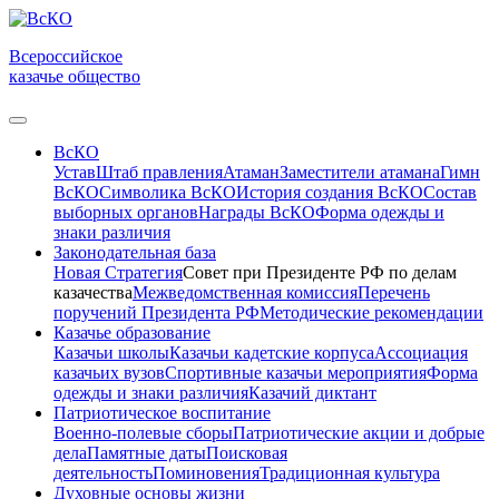
Всероссийское
казачье общество
ВсКО
Устав
Штаб правления
Атаман
Заместители атамана
Гимн
ВсКО
Символика ВсКО
История создания ВсКО
Состав
выборных органов
Награды ВсКО
Форма одежды и
знаки различия
Законодательная база
Новая Стратегия
Совет при Президенте РФ по делам
казачества
Межведомственная комиссия
Перечень
поручений Президента РФ
Методические рекомендации
Казачье образование
Казачьи школы
Казачьи кадетские корпуса
Ассоциация
казачьих вузов
Спортивные казачьи мероприятия
Форма
одежды и знаки различия
Казачий диктант
Патриотическое воспитание
Военно-полевые сборы
Патриотические акции и добрые
дела
Памятные даты
Поисковая
деятельность
Поминовения
Традиционная культура
Духовные основы жизни