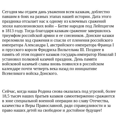
Сегодня мы отдаем дань уважения всем казакам, доблестно
павшим в боях на разных этапах нашей истории. Дата этого
праздника отсылает нас к одному из ключевых сражений
эпохи наполеоновских войн – Битве народов под Лейпцигом
в 1813 году. Тогда благодаря казакам сражение завершилось
триумфом российской армии и ее союзников. Донские казаки
переломили ход сражения и спасли от пленения российского
императора Александра I, австрийского императора Франца I
и прусского короля Фридриха Вильгельма III. Позднее в
память об этом подвиге казаков государь-император Николай I
установил полковой казачий праздник. День памяти
войсковой казачьей славы вновь появился в российском
календаре почти четверть века назад по инициативе
Всевеликого войска Донского.
Сейчас, когда наша Родина снова оказалась под угрозой, более
18,5 тысяч наших братьев казаков самоотверженно сражаются
в зоне специальной военной операции во славу Отечества,
казачества и Веры Православной, ради справедливости и за
право наших детей на свободное и достойное будущее!