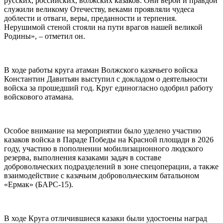
русских, российских, волжских казаков. Они верой и правдой
служили великому Отечеству, веками проявляли чудеса
доблести и отваги, веры, преданности и терпения.
Нерушимой стеной стояли на пути врагов нашей великой
Родины», – отметил он.
В ходе работы круга атаман Волжского казачьего войска
Константин Давитьян выступил с докладом о деятельности
войска за прошедший год. Круг единогласно одобрил работу
войскового атамана.
Особое внимание на мероприятии было уделено участию
казаков войска в Параде Победы на Красной площади в 2026
году, участию в пополнении мобилизационного людского
резерва, выполнения казаками задач в составе
добровольческих подразделений в зоне спецоперации, а также
взаимодействие с казачьим добровольческим батальоном
«Ермак» (БАРС-15).
В ходе Круга отличившиеся казаки были удостоены наград