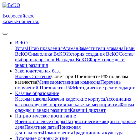
Всероссийское
казачье общество
ВсКО
Устав
Штаб правления
Атаман
Заместители атамана
Гимн
ВсКО
Символика ВсКО
История создания ВсКО
Состав
выборных органов
Награды ВсКО
Форма одежды и
знаки различия
Законодательная база
Новая Стратегия
Совет при Президенте РФ по делам
казачества
Межведомственная комиссия
Перечень
поручений Президента РФ
Методические рекомендации
Казачье образование
Казачьи школы
Казачьи кадетские корпуса
Ассоциация
казачьих вузов
Спортивные казачьи мероприятия
Форма
одежды и знаки различия
Казачий диктант
Патриотическое воспитание
Военно-полевые сборы
Патриотические акции и добрые
дела
Памятные даты
Поисковая
деятельность
Поминовения
Традиционная культура
Духовные основы жизни