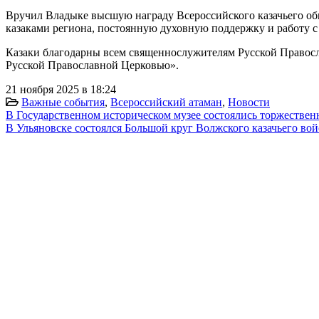
Вручил Владыке высшую награду Всероссийского казачьего обще
казаками региона, постоянную духовную поддержку и работу 
Казаки благодарны всем священнослужителям Русской Православ
Русской Православной Церковью».
21 ноября 2025 в 18:24
Важные события
,
Всероссийский атаман
,
Новости
В Государственном историческом музее состоялись торжестве
В Ульяновске состоялся Большой круг Волжского казачьего вой