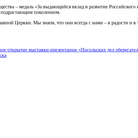
ства – медаль «За выдающийся вклад в развитие Российского ка
с подрастающим поколением.
ной Церкви. Мы знаем, что они всегда с нами – в радости и в т
нное открытие выставки-презентации «Посольских дел оберегат
ска