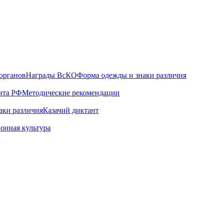
органов
Награды ВсКО
Форма одежды и знаки различия
нта РФ
Методические рекомендации
аки различия
Казачий диктант
онная культура