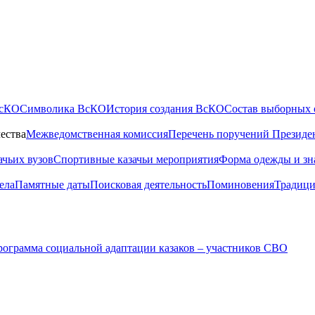
ВсКО
Символика ВсКО
История создания ВсКО
Состав выборных 
ества
Межведомственная комиссия
Перечень поручений Президе
ачьих вузов
Спортивные казачьи мероприятия
Форма одежды и зн
ела
Памятные даты
Поисковая деятельность
Поминовения
Традици
ограмма социальной адаптации казаков – участников СВО