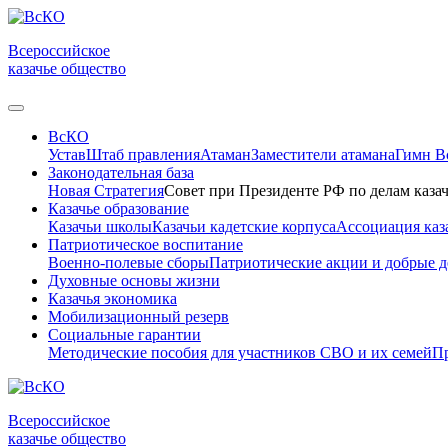
Всероссийское
казачье общество
ВсКО
Устав
Штаб правления
Атаман
Заместители атамана
Гимн 
Законодательная база
Новая Стратегия
Совет при Президенте РФ по делам казач
Казачье образование
Казачьи школы
Казачьи кадетские корпуса
Ассоциация каз
Патриотическое воспитание
Военно-полевые сборы
Патриотические акции и добрые д
Духовные основы жизни
Казачья экономика
Мобилизационный резерв
Социальные гарантии
Методические пособия для участников СВО и их семей
Пр
Всероссийское
казачье общество