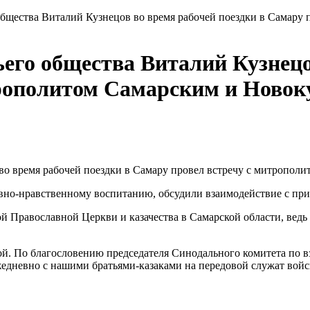
общества Виталий Кузнецов во время рабочей поездки в Самару
его общества Виталий Кузнецо
трополитом Самарским и Ново
 во время рабочей поездки в Самару провел встречу с митропо
вно-нравственному воспитанию, обсудили взаимодействие с прих
й Православной Церкви и казачества в Самарской области, ведь 
вой. По благословению председателя Синодального комитета по 
едневно с нашими братьями-казаками на передовой служат вой